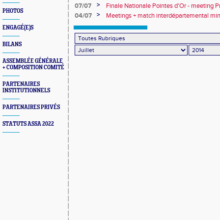
>
07/07
Finale Nationale Pointes d'Or - meeting P
PHOTOS
Sarreguemines - courses sur route
>
04/07
Meetings + match interdépartemental min
benjamins
ENGAGÉ(E)S
BILANS
ASSEMBLÉE GÉNÉRALE
+ COMPOSITION COMITÉ
PARTENAIRES
INSTITUTIONNELS
PARTENAIRES PRIVÉS
STATUTS ASSA 2022