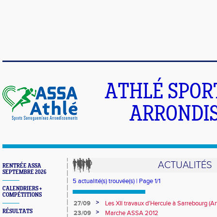
ATHLÉ SPOR
ARRONDIS
ACTUALITÉS
RENTRÉE ASSA
SEPTEMBRE 2026
5 actualité(s) trouvée(s) | Page 1/1
CALENDRIERS +
COMPÉTITIONS
>
27/09
Les XII travaux d'Hercule à Sarrebourg (Art
Moissette)
RÉSULTATS
>
23/09
Marche ASSA 2012