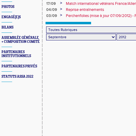
>
17/09
Match international vétérans France/All
PHOTOS
>
04/09
Reprise entraînements
>
03/09
Perchenfolies (mise à jour 07/09/2012) - Fo
ENGAGÉ(E)S
d'Alphonse)
BILANS
ASSEMBLÉE GÉNÉRALE
+ COMPOSITION COMITÉ
PARTENAIRES
INSTITUTIONNELS
PARTENAIRES PRIVÉS
STATUTS ASSA 2022