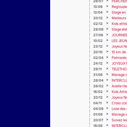
>
28/07
PERCHEN
>
13/06
Regroupe
>
12/04
Stage en I
>
20/12
Meilleurs
>
02/12
Kids ath
>
29/08
Stage été
>
27/06
JOURNEE
>
10/02
LES JEUNE
>
23/12
Joyeux N
>
20/10
10 km de
>
02/04
Palmarès 
>
24/12
JOYEUX 
>
29/11
TELETHON
>
31/08
Mariage d
>
28/04
INTERCL
>
26/02
Axelle H
>
16/02
Kids Athl
>
20/12
Joyeux N
>
04/11
Cross cor
>
04/09
Liste des
>
01/09
Mariage d
>
20/07
Suivez le
>
15/05
INTERCLUB