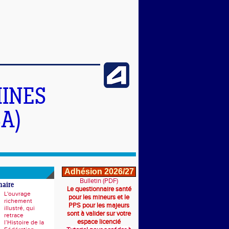
INES
A)
Adhésion 2026/27
Bulletin (PDF)
naire
Le questionnaire santé
L'ouvrage
pour les mineurs et le
richement
PPS pour les majeurs
illustré, qui
sont à valider sur votre
retrace
espace licencié
l’Histoire de la