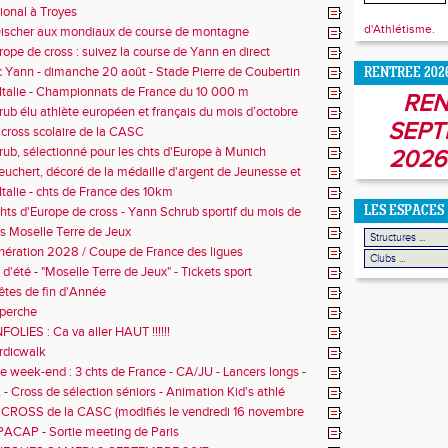
ional à Troyes
d'Athlétisme.
ischer aux mondiaux de course de montagne
rope de cross : suivez la course de Yann en direct
 Yann - dimanche 20 août - Stade Pierre de Coubertin
RENTREE 202
Italie - Championnats de France du 10 000 m
REN
ub élu athlète européen et français du mois d’octobre
SEPT
 cross scolaire de la CASC
ub, sélectionné pour les chts d'Europe à Munich
2026
euchert, décoré de la médaille d'argent de Jeunesse et
Italie - chts de France des 10km
chts d'Europe de cross - Yann Schrub sportif du mois de
LES ESPACES
e
 Moselle Terre de Jeux
ération 2028 / Coupe de France des ligues
d'été - "Moselle Terre de Jeux" - Tickets sport
tes de fin d'Année
 perche
LIES : Ca va aller HAUT !!!!!!
rdicwalk
ce week-end : 3 chts de France - CA/JU - Lancers longs -
rt
 Cross de sélection séniors - Animation Kid's athlé
 CROSS de la CASC (modifiés le vendredi 16 novembre
PACAP - Sortie meeting de Paris