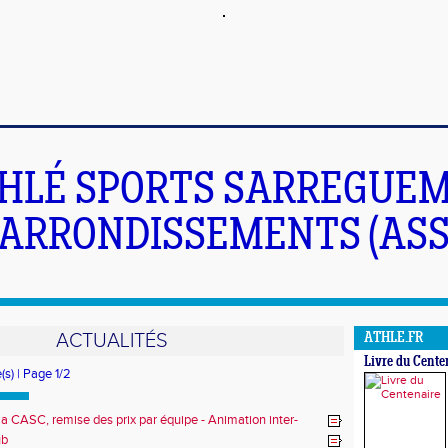
HLÉ SPORTS SARREGUEM
ARRONDISSEMENTS (ASS
ACTUALITÉS
ATHLE.FR
Livre du Cente
(s) | Page 1/2
la CASC, remise des prix par équipe - Animation inter-
ub