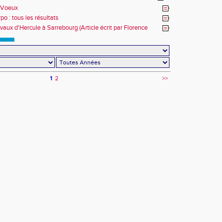
 Voeux
o : tous les résultats
avaux d'Hercule à Sarrebourg (Article écrit par Florence
)
1
2
>>