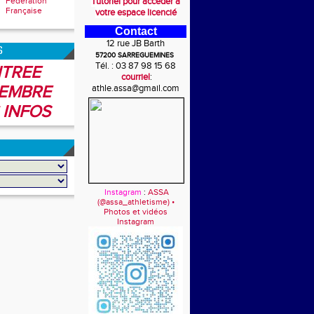
Fédération
Tutoriel pour accéder à
Française
votre espace licencié
Contact
12 rue JB Barth
6
57200 SARREGUEMINES
Tél. : 03 87 98 15 68
TREE
courriel
:
EMBRE
athle.assa@gmail.com
 INFOS
Instagram
:
ASSA
(@assa_athletisme) •
Photos et vidéos
Instagram