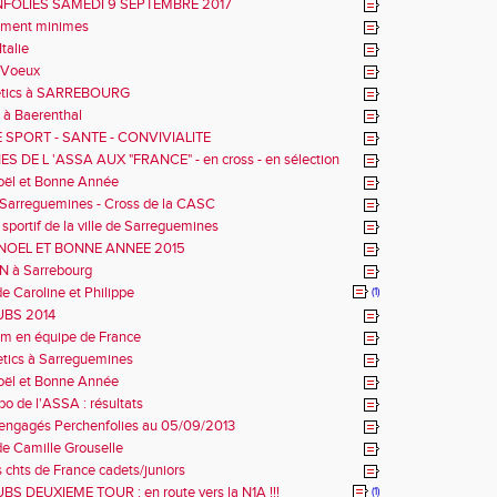
FOLIES SAMEDI 9 SEPTEMBRE 2017
ment minimes
talie
 Voeux
letics à SARREBOURG
 à Baerenthal
 SPORT - SANTE - CONVIVIALITE
S DE L 'ASSA AUX "FRANCE" - en cross - en sélection
oël et Bonne Année
 Sarreguemines - Cross de la CASC
sportif de la ville de Sarreguemines
NOEL ET BONNE ANNEE 2015
 à Sarrebourg
e Caroline et Philippe
(1)
UBS 2014
am en équipe de France
etics à Sarreguemines
oël et Bonne Année
po de l'ASSA : résultats
 engagés Perchenfolies au 05/09/2013
e Camille Grouselle
s chts de France cadets/juniors
S DEUXIEME TOUR : en route vers la N1A !!!
(1)