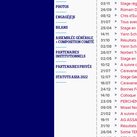
>
03/11
Stage rég
PHOTOS
>
26/09
Romain D
>
08/12
Chts d'Eu
ENGAGÉ(E)S
>
31/07
Tous avec
>
BILANS
25/04
Stage en 
>
14/11
Yann Schr
ASSEMBLÉE GÉNÉRALE
>
31/10
Résultats
+ COMPOSITION COMITÉ
>
02/08
Yann Schr
>
26/07
Norbert T
PARTENAIRES
INSTITUTIONNELS
Sports
>
02/05
Stage en 
>
10/12
A suivre 
PARTENAIRES PRIVÉS
novembr
>
21/07
Caravanes
>
12/07
Stage Gén
STATUTS ASSA 2022
>
16/07
Caravane 
>
24/12
Bonnes Fê
>
14/10
Colloque
>
23/05
PERCHENFO
>
09/05
Mosel No
>
21/02
A suivre 
Handispo
>
19/11
AG ASSA -
>
31/10
Résultats
2018)
>
26/06
Sortie TE