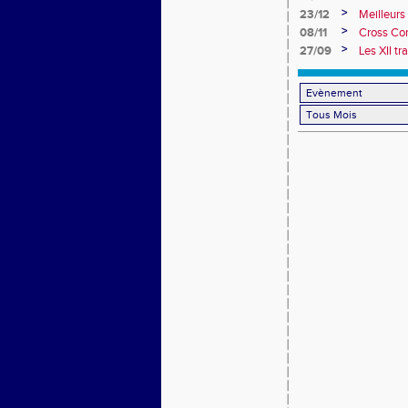
>
23/12
Meilleurs
>
08/11
Cross Corp
>
27/09
Les XII tr
Moissette