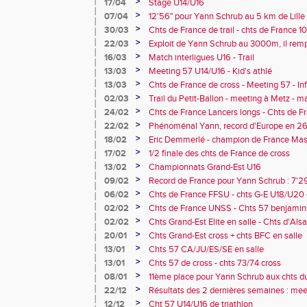
Niederbronn, Lodève, Valenciennes, Toul,
>
17/04
Stage U14/U16
>
07/04
12'56" pour Yann Schrub au 5 km de Lille
>
30/03
Chts de France de trail - chts de France 
hors stade
>
22/03
Exploit de Yann Schrub au 3000m, il remp
son premier podium mondial !!!
>
16/03
Match interligues U16 - Trail
>
13/03
Meeting 57 U14/U16 - Kid's athlé
>
13/03
Chts de France de cross - Meeting 57 - Inf
athlète du mois de février, sélectionné en
>
02/03
Trail du Petit-Ballon - meeting à Metz - m
chts du monde en salle
>
24/02
Chts de France Lancers longs - Chts de F
>
22/02
Phénoménal Yann, record d'Europe en 26
>
18/02
Eric Demmerlé - champion de France Mas
>
17/02
1/2 finale des chts de France de cross
>
13/02
Championnats Grand-Est U16
>
09/02
Record de France pour Yann Schrub : 7'2
>
06/02
Chts de France FFSU - chts G-E U18/U20 
>
02/02
Chts de France UNSS - Chts 57 benjami
>
02/02
Chts Grand-Est Elite en salle - Chts d'Als
Meeting 57
>
20/01
Chts Grand-Est cross + chts BFC en salle
>
13/01
Chts 57 CA/JU/ES/SE en salle
>
13/01
Chts 57 de cross - chts 73/74 cross
>
08/01
11ème place pour Yann Schrub aux chts d
>
22/12
Résultats des 2 dernières semaines : mee
Metz - courses hors stade, Houilles, Thaon
>
12/12
Cht 57 U14/U16 de triathlon