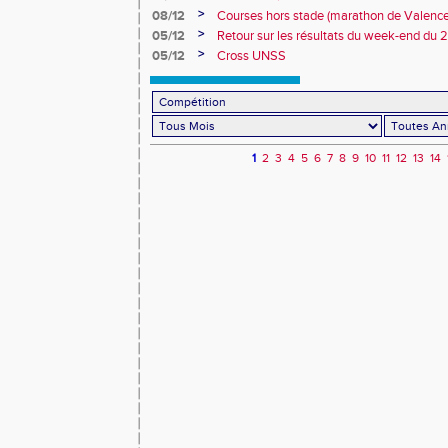
(35) - Kid's athlé à Sarreguemines
>
08/12
Courses hors stade (marathon de Valence -
Meetings en salle
>
05/12
Retour sur les résultats du week-end du
>
05/12
Cross UNSS
1
2
3
4
5
6
7
8
9
10
11
12
13
14