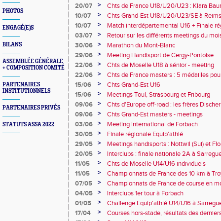
champion d'Europe et multiples médaillé
>
20/07
Chts de France U18/U20/U23 : Klara Baum
PHOTOS
10e
>
10/07
Chts Grand-Est U18/U20/U23/SE à Reims
>
10/07
Match interdépartemental U16 + Finale ré
ENGAGÉ(E)S
Obernai
>
03/07
Retour sur les différents meetings du mois 
>
BILANS
30/06
Marathon du Mont-Blanc
>
29/06
Meeting Handisport de Cergy-Pontoise
ASSEMBLÉE GÉNÉRALE
>
22/06
Chts de Moselle U18 à sénior - meeting
+ COMPOSITION COMITÉ
>
22/06
Chts de France masters : 5 médailles pou
>
15/06
Chts Grand-Est U16
PARTENAIRES
INSTITUTIONNELS
>
15/06
Meetings Toul, Strasbourg et Fribourg
>
09/06
Chts d'Europe off-road : les frères Dische
PARTENAIRES PRIVÉS
>
09/06
Chts Grand-Est masters - meetings
>
03/06
Meeting international de Forbach
STATUTS ASSA 2022
>
30/05
Finale régionale Equip'athlé
>
29/05
Meetings handisports : Nottwil (Sui) et Fl
>
20/05
Interclubs : finale nationale 2A à Sarreg
avec 50103 points
>
11/05
Chts de Moselle U14/U16 individuels
>
11/05
Championnats de France des 10 km à Troy
médaillée de bronze !!! Courses hors-stad
>
07/05
Championnats de France de course en m
en or et sélectionné en équipe de France 
>
04/05
Interclubs 1er tour à Forbach
>
01/05
Challenge Equip'athlé U14/U16 à Sarreg
>
17/04
Courses hors-stade, résultats des dernier