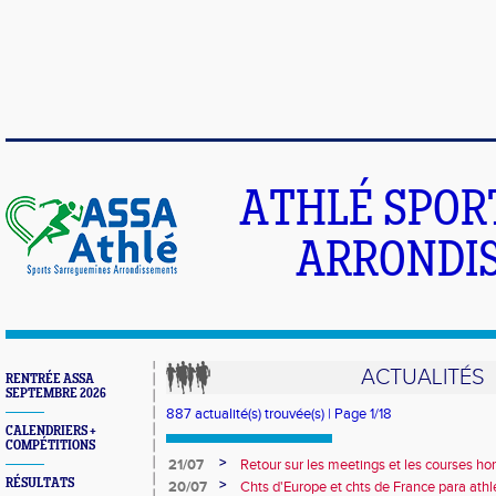
ATHLÉ SPOR
ARRONDIS
ACTUALITÉS
RENTRÉE ASSA
SEPTEMBRE 2026
887 actualité(s) trouvée(s) | Page 1/18
CALENDRIERS +
COMPÉTITIONS
>
21/07
Retour sur les meetings et les courses hor
RÉSULTATS
>
20/07
Chts d'Europe et chts de France para athlé