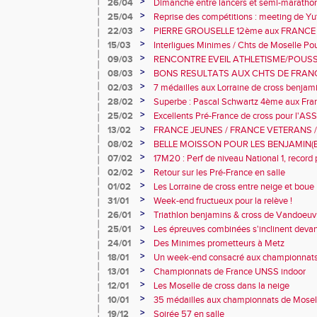
>
26/04
Dimanche entre lancers et semi-maratho
>
25/04
Reprise des compétitions : meeting de Yu
>
22/03
PIERRE GROUSELLE 12ème aux FRANC
>
15/03
Interligues Minimes / Chts de Moselle Po
>
09/03
RENCONTRE EVEIL ATHLETISME/POUS
>
08/03
BONS RESULTATS AUX CHTS DE FRAN
>
02/03
7 médailles aux Lorraine de cross benja
>
28/02
Superbe : Pascal Schwartz 4ème aux Fran
>
25/02
Excellents Pré-France de cross pour l'AS
>
13/02
FRANCE JEUNES / FRANCE VETERANS /
>
08/02
BELLE MOISSON POUR LES BENJAMIN(
>
07/02
17M20 : Perf de niveau National 1, record
France Elite et record de Moselle pour Pa
>
02/02
Retour sur les Pré-France en salle
>
01/02
Les Lorraine de cross entre neige et boue
>
31/01
Week-end fructueux pour la relève !
>
26/01
Triathlon benjamins & cross de Vandoeuv
>
25/01
Les épreuves combinées s'inclinent deva
>
24/01
Des Minimes prometteurs à Metz
>
18/01
Un week-end consacré aux championnats 
>
13/01
Championnats de France UNSS indoor
>
12/01
Les Moselle de cross dans la neige
>
10/01
35 médailles aux championnats de Mosell
>
19/12
Soirée 57 en salle