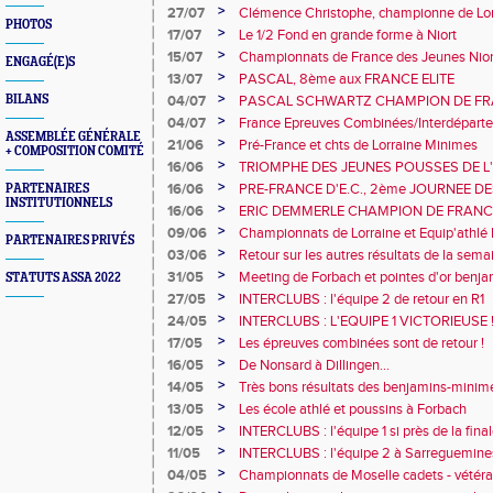
>
27/07
Clémence Christophe, championne de Lor
PHOTOS
>
17/07
Le 1/2 Fond en grande forme à Niort
>
15/07
Championnats de France des Jeunes Nior
ENGAGÉ(E)S
>
13/07
PASCAL, 8ème aux FRANCE ELITE
>
BILANS
04/07
PASCAL SCHWARTZ CHAMPION DE FR
>
04/07
France Epreuves Combinées/Interdépart
ASSEMBLÉE GÉNÉRALE
minimes/Moselle de montagne
>
21/06
Pré-France et chts de Lorraine Minimes
+ COMPOSITION COMITÉ
>
16/06
TRIOMPHE DES JEUNES POUSSES DE L
>
16/06
PRE-FRANCE D'E.C., 2ème JOURNEE DE
PARTENAIRES
INSTITUTIONNELS
SOIREE 57 SPRINT/HAIES/RELAIS, POIN
>
16/06
ERIC DEMMERLE CHAMPION DE FRANC
>
09/06
Championnats de Lorraine et Equip'athl
PARTENAIRES PRIVÉS
>
03/06
Retour sur les autres résultats de la sema
>
31/05
Meeting de Forbach et pointes d'or benj
STATUTS ASSA 2022
>
27/05
INTERCLUBS : l'équipe 2 de retour en R1
>
24/05
INTERCLUBS : L'EQUIPE 1 VICTORIEUSE 
>
17/05
Les épreuves combinées sont de retour !
>
16/05
De Nonsard à Dillingen...
>
14/05
Très bons résultats des benjamins-minime
>
13/05
Les école athlé et poussins à Forbach
>
12/05
INTERCLUBS : l'équipe 1 si près de la final
>
11/05
INTERCLUBS : l'équipe 2 à Sarreguemine
>
04/05
Championnats de Moselle cadets - vétér