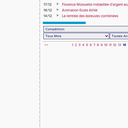
>
17/12
Florence Moissette médaillée d'argent a
de cross FFSU
>
16/12
Animation Ecole Athlé
>
14/12
La rentrée des épreuves combinées
<<
1
2
3
4
5
6
7
8
9
10
11
12
13
14