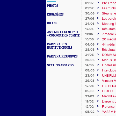
>
01/07
Pré-Franc
PHOTOS
>
01/07
Les mini
>
30/06
Stephane
ENGAGÉ(E)S
(Brésil)
>
27/06
Les perch
>
BILANS
24/06
Meeting à
en Belgiq
>
17/06
Résultat
ASSEMBLÉE GÉNÉRALE
>
11/06
7 médaill
+ COMPOSITION COMITÉ
>
10/06
20 médail
>
04/06
44 médail
PARTENAIRES
INSTITUTIONNELS
>
28/05
Résultat
>
21/05
DOMMAGE
PARTENAIRES PRIVÉS
>
20/05
Marius H
>
14/05
Finales n
STATUTS ASSA 2022
>
08/05
Interclubs
>
23/04
UNE PLU
>
29/03
Vincent V
les jeune
>
12/03
LES BEN
>
05/03
L'EXPLO
>
27/02
Médaille 
Omrani a
>
19/02
L'argent 
>
12/02
Florence,
>
05/02
YASSMIN