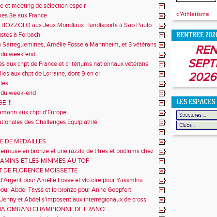
e et meeting de sélection espoir
d'Athlétisme.
mes 3e aux France
 BOZZOLO aux Jeux Mondiaux Handisports à Sao Paulo
istes à Forbach
RENTREE 202
 Sarreguemines, Amélie Fosse à Mannheim, et 3 vétérans
REN
ue
s du week end
SEPT
es aux chpt de France et critériums nationnaux vétérans
les aux chpt de Lorraine, dont 9 en or
2026
les
s du week-end
 !!!
LES ESPACES
amann aux chpt d'Europe
ationales des Challenges Equip'athlé
IE DE MEDAILLES
ermuse en bronze et une razzia de titres et podiums chez
s
JAMINS ET LES MINIMES AU TOP
IT DE FLORENCE MOISSETTE
d'Argent pour Amélie Fosse et victoire pour Yassmina
u match France Grande-Bretagne Espagne
pour Abdel Tayss et le bronze pour Anne Goepfert
 Jenny et Abdel s'imposent aux interrégionaux de cross
A OMRANI CHAMPIONNE DE FRANCE