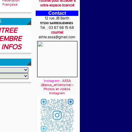
Fédération
Tutoriel pour accéder à
Française
votre espace licencié
Contact
12 rue JB Barth
6
57200 SARREGUEMINES
Tél. : 03 87 98 15 68
TREE
courriel
:
EMBRE
athle.assa@gmail.com
 INFOS
Instagram
:
ASSA
(@assa_athletisme) •
Photos et vidéos
Instagram