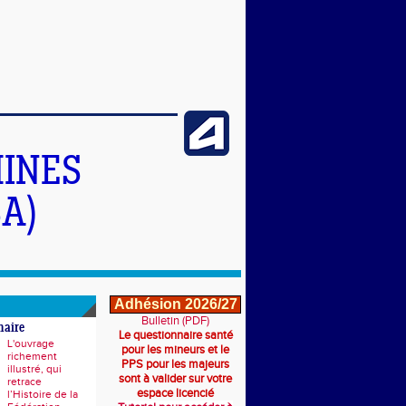
INES
A)
Adhésion 2026/27
Bulletin (PDF)
naire
Le questionnaire santé
L'ouvrage
pour les mineurs et le
richement
PPS pour les majeurs
illustré, qui
sont à valider sur votre
retrace
espace licencié
l’Histoire de la