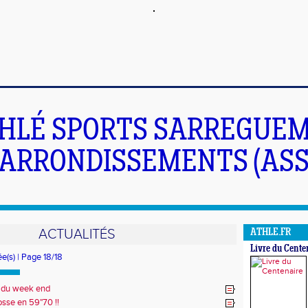
HLÉ SPORTS SARREGUEM
ARRONDISSEMENTS (ASS
ACTUALITÉS
ATHLE.FR
Livre du Cente
ée(s) | Page 18/18
s du week end
sse en 59"70 !!