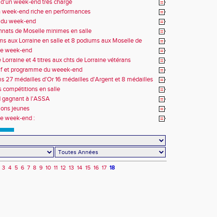
 d'un week-end très chargé
n week-end riche en performances
s du week-end
nats de Moselle minimes en salle
s aux Lorraine en salle et 8 podiums aux Moselle de
ce week-end
Lorraine et 4 titres aux chts de Lorraine vétérans
tif et programme du weeek-end
s 27 médailles d'Or 16 médailles d'Argent et 8 médailles
e
 compétitions en salle
 gagnant à l'ASSA
ions jeunes
ce week-end :
3
4
5
6
7
8
9
10
11
12
13
14
15
16
17
18